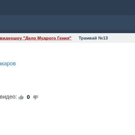
 видеошоу "Дело Мудрого Гения"
Трамвай №13
акаров
 видео:
0