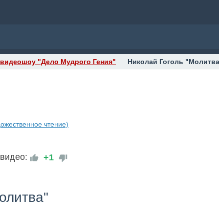
 видеошоу "Дело Мудрого Гения"
Николай Гоголь "Молитва
дожественное чтение)
 видео:
+1
олитва"