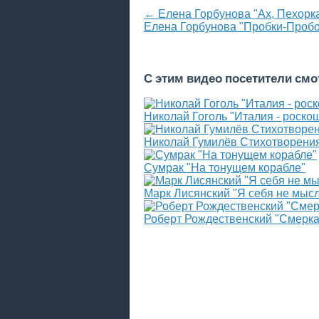
← Елена Горбунова "Ах, Пехорка
Елена Горбунова "Пробки-Проб
С этим видео посетители см
Николай Гоголь "Италия - роско
Николай Гумилёв Стихотворения
Сумрак "На тонущем корабле"
Марк Лисянский "Я себя не мыслю
Роберт Рождественский "Смеркае