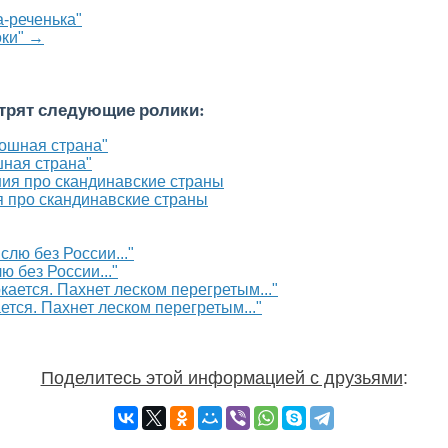
-реченька"
оки" →
отрят следующие ролики:
шная страна"
 про скандинавские страны
 без России..."
тся. Пахнет леском перегретым..."
Поделитесь этой информацией с друзьями
: