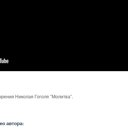
орения Николая Гоголя "Молитва".
о автора: