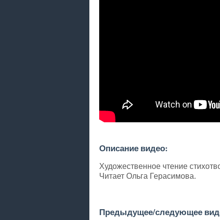
Описание видео:
Художественное чтение стихотв
Читает Ольга Герасимова.
Предыдущее/следующее виде